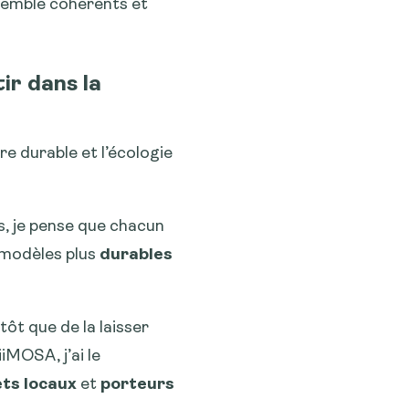
 semblé cohérents et
ir dans la
re durable et l’écologie
, je pense que chacun
s modèles plus
durables
ôt que de la laisser
iMOSA, j’ai le
ets locaux
et
porteurs