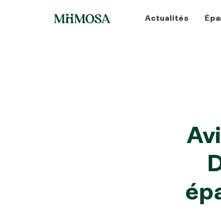
Actualités
Épa
Av
D
épa