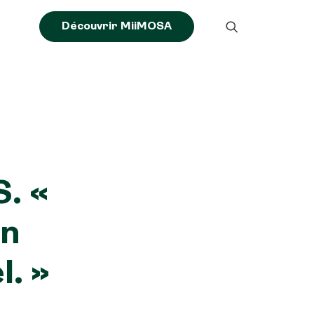
Découvrir MiiMOSA
. «
on
l. »