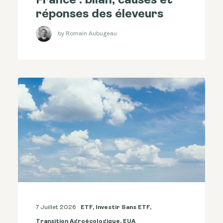
France : bilan, causes et
réponses des éleveurs
by Romain Aubugeau
7 Juillet 2026
ETF
,
Investir Sans ETF
,
Transition Agroécologique
,
EUA