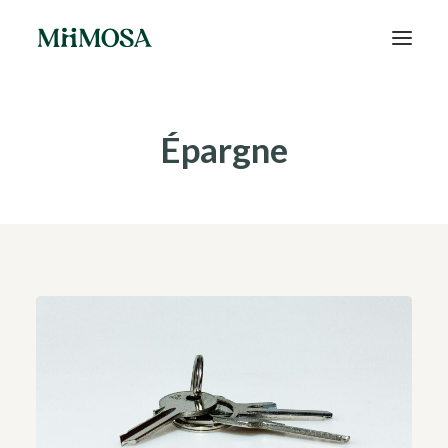
Actualités
Épargne
Épargne
Projets
Découvrir MiiMOSA
Recherche