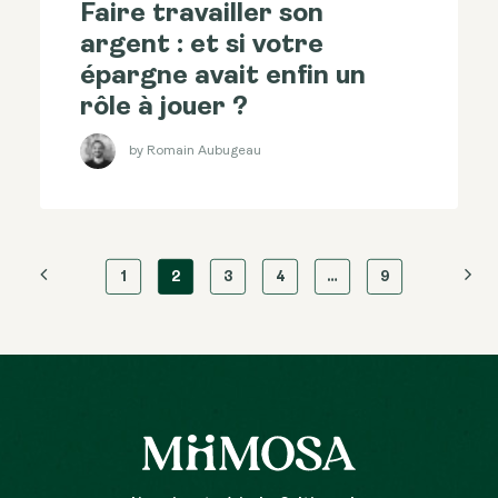
Faire travailler son
argent : et si votre
épargne avait enfin un
rôle à jouer ?
by Romain Aubugeau
1
2
3
4
…
9