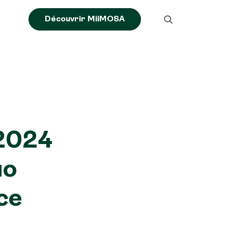
Découvrir MiiMOSA
 2024
uo
ce