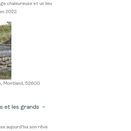
rge chaleureuse et un lieu
en 2022.
s, Montland, 52600
s et les grands
–
se aujourd’hui son rêve