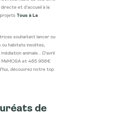
directe et d’accueil à la
à projets
Tous à La
trices souhaitant lancer ou
 ou habitats insolites,
 médiation animale… D’avril
sur MiiMOSA et 465 956€
d’hui, découvrez notre top
auréats de