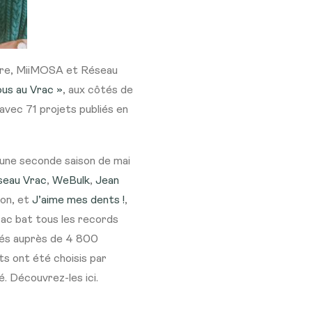
nière, MiiMOSA et Réseau
us au Vrac »
, aux côtés de
avec 71 projets publiés en
 une seconde saison de mai
seau Vrac
,
WeBulk
,
Jean
ion, et
J’aime mes dents !
,
rac bat tous les records
tés auprès de 4 800
ts ont été choisis par
. Découvrez-les ici.