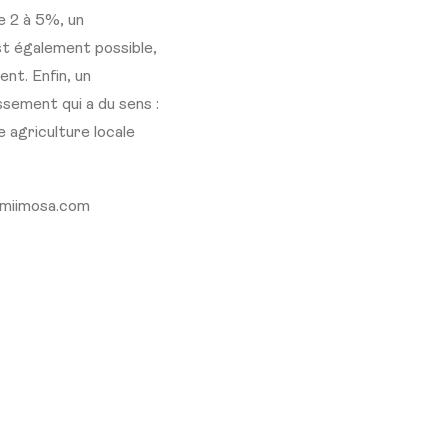
e 2 à 5%, un
t également possible,
nt. Enfin, un
sement qui a du sens :
 agriculture locale
@miimosa.com