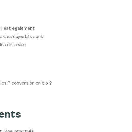
 il est également
. Ces objectifs sont
s de la vie :
bles ? conversion en bio ?
ments
re tous ses œufs