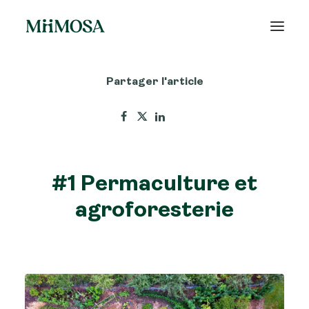
Partager l'article
Actualités
Épargne
Projets
#1 Permaculture et
Découvrir MiiMOSA
agroforesterie
Recherche