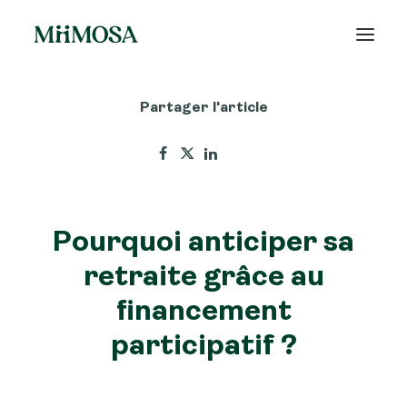
Partager l'article
Actualités
Épargne
Projets
Pourquoi anticiper sa
Découvrir MiiMOSA
retraite grâce au
financement
participatif ?
Recherche