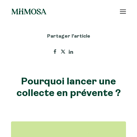
Partager l'article
Actualités
Épargne
Projets
Pourquoi lancer une
Découvrir MiiMOSA
collecte en prévente ?
Recherche