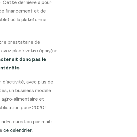
e. Cette dernière a pour
s de financement et de
ble) où la plateforme
tre prestataire de
 avez placé votre épargne
acterait donc pas le
intérêts
.
 d’activité, avec plus de
ctés, un business modèle
 agro-alimentaire et
blication pour 2020 !
ndre question par mail :
ia
ce calendrier
.