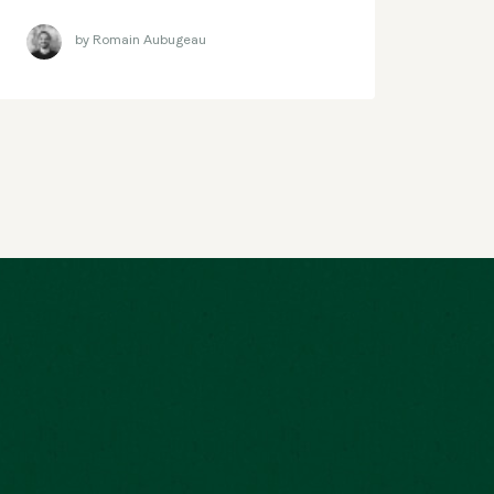
by Romain Aubugeau