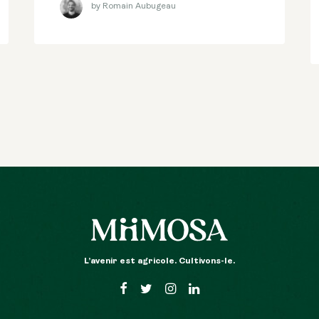
by Romain Aubugeau
L’avenir est agricole. Cultivons-le.