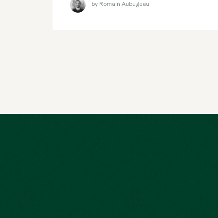
by Romain Aubugeau