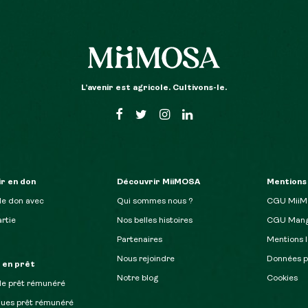
L’avenir est agricole. Cultivons-le.
r en don
Découvrir MiiMOSA
Mentions
de don avec
Qui sommes nous ?
CGU Mii
rtie
Nos belles histoires
CGU Mang
Partenaires
Mentions l
Nous rejoindre
Données p
r en prêt
Notre blog
Cookies
de prêt rémunéré
ques prêt rémunéré