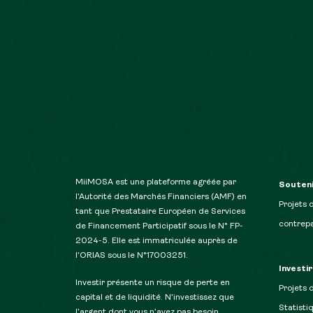
MiiMOSA est une plateforme agréée par
Souteni
l’Autorité des Marchés Financiers (AMF) en
Projets 
tant que Prestataire Européen de Services
contrepa
de Financement Participatif sous le N° FP-
2024-5. Elle est immatriculée auprès de
l’ORIAS sous le N°17003251.
Investi
Investir présente un risque de perte en
Projets 
capital et de liquidité. N’investissez que
Statisti
l’argent dont vous n’avez pas besoin