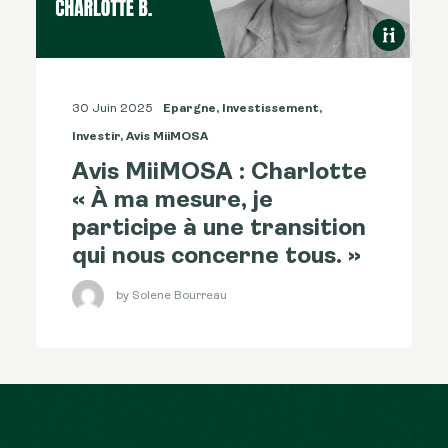
30 Juin 2025
Epargne
,
Investissement
,
Investir
,
Avis MiiMOSA
Avis MiiMOSA : Charlotte
« À ma mesure, je
participe à une transition
qui nous concerne tous. »
by Solene Bourreau