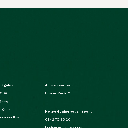
 légales
Aide et contact
MOSA
Besoin d’aide ?
opay
égales
Notre équipe vous répond
ersonnelles
01 42 70 93 20
bonjour@miimosa.com