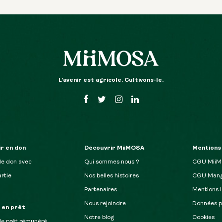
L’avenir est agricole. Cultivons-le.
r en don
Découvrir MiiMOSA
Mentions
de don avec
Qui sommes nous ?
CGU Mii
rtie
Nos belles histoires
CGU Mang
Partenaires
Mentions l
Nous rejoindre
Données p
r en prêt
Notre blog
Cookies
de prêt rémunéré