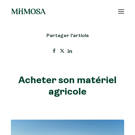
Partager l'article
Actualités
Épargne
Projets
Acheter son matériel
Découvrir MiiMOSA
agricole
Recherche