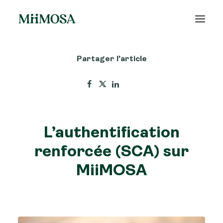
Partager l'article
Actualités
Épargne
Projets
L’authentification
Découvrir MiiMOSA
renforcée (SCA) sur
MiiMOSA
Recherche