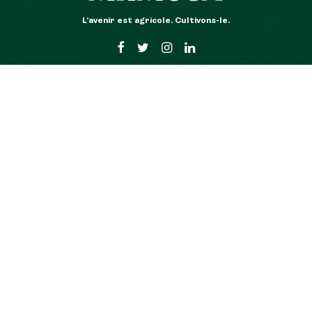
L’avenir est agricole. Cultivons-le.
r en don
Découvrir MiiMOSA
Mentions
de don avec
Qui sommes nous ?
CGU Mii
rtie
Nos belles histoires
CGU Mang
Partenaires
Mentions l
Nous rejoindre
Données p
r en prêt
Notre blog
Cookies
de prêt rémunéré
ques prêt rémunéré
teur
r mon projet