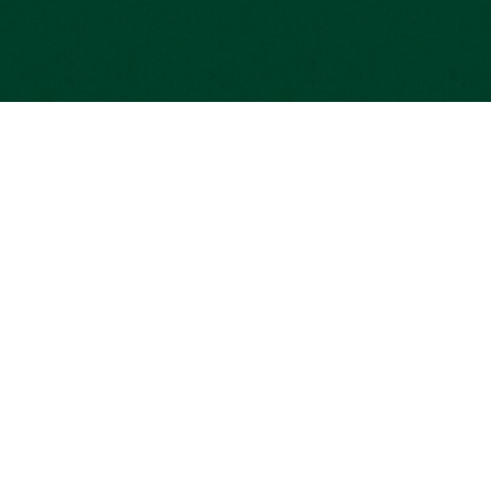
MiiMOSA est une plateforme agréée par
Souteni
l’Autorité des Marchés Financiers (AMF) en
Projets 
tant que Prestataire Européen de Services
contrepa
de Financement Participatif sous le N° FP-
2024-5. Elle est immatriculée auprès de
l’ORIAS sous le N°17003251.
Investi
Investir présente un risque de perte en
Projets 
capital et de liquidité. N’investissez que
Statisti
l’argent dont vous n’avez pas besoin
immédiatement et diversifiez votre épargne.
Test prê
Finance