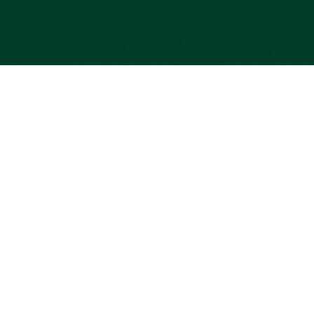
 légales
Aide et contact
MOSA
Besoin d’aide ?
opay
égales
Notre équipe vous répond
ersonnelles
01 42 70 93 20
bonjour@miimosa.com