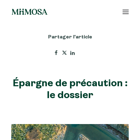
Partager l'article
Actualités
Épargne
Projets
Épargne de précaution :
Découvrir MiiMOSA
le dossier
Recherche