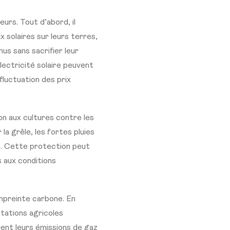
urs. Tout d’abord, il
x solaires sur leurs terres,
us sans sacrifier leur
lectricité solaire peuvent
 fluctuation des prix
on aux cultures contre les
a grêle, les fortes pluies
es. Cette protection peut
s aux conditions
mpreinte carbone. En
itations agricoles
uent leurs émissions de gaz