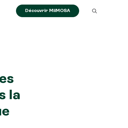
Découvrir MiiMOSA
nes
s la
ue