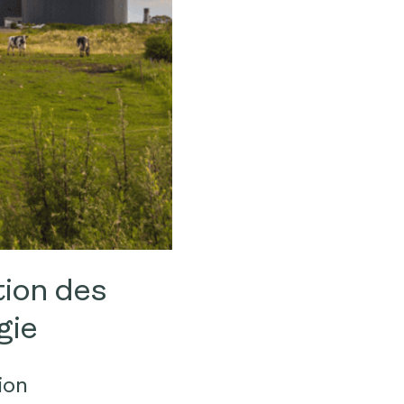
tion des
gie
ion