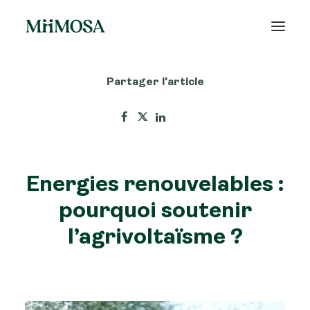
Partager l'article
Actualités
Épargne
Projets
Energies renouvelables :
Découvrir MiiMOSA
pourquoi soutenir
l’agrivoltaïsme ?
Recherche