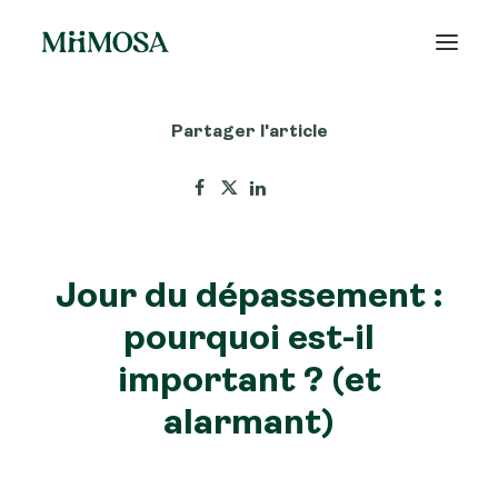
Partager l'article
Actualités
Épargne
Projets
Jour du dépassement :
Découvrir MiiMOSA
pourquoi est-il
important ? (et
alarmant)
Recherche