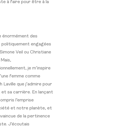
te à faire pour être à la
e énormément des
politiquement engagées
imone Veil ou Christiane
 Mais,
onnellement, je m’inspire
d’une femme comme
h Laville que j’admire pour
n et sa carrière. En lançant
 compris l’emprise
ciété et notre planète, et
nvaincue de la pertinence
ste. J’écoutais