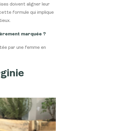
ses doivent aligner leur
cette formule qui implique
ieux.
lièrement marquée ?
ortée par une femme en
rginie