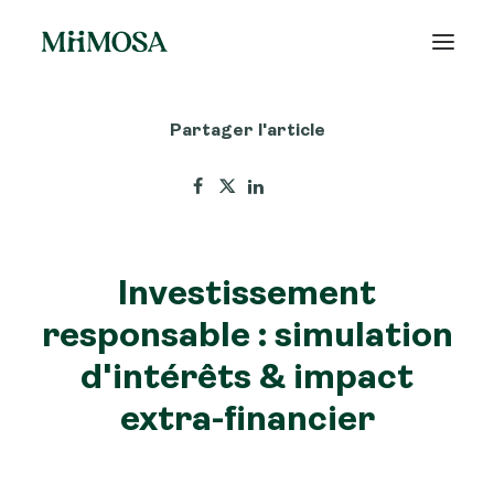
Partager l'article
Actualités
Épargne
Projets
Investissement
Découvrir MiiMOSA
responsable : simulation
d'intérêts & impact
extra-financier
Recherche