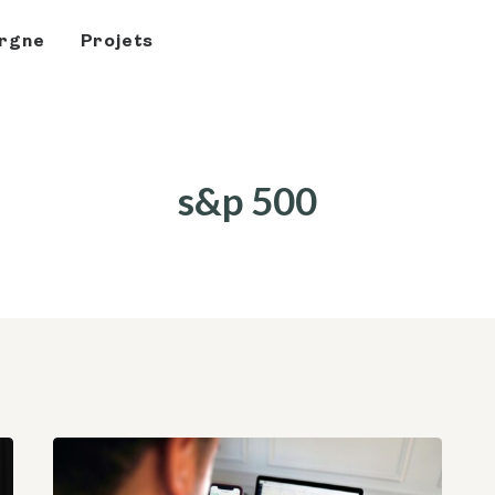
rgne
Projets
s&p 500