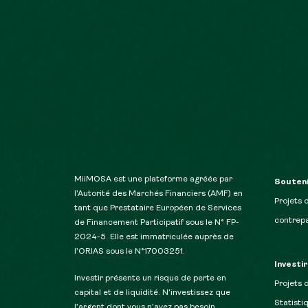
MiiMOSA est une plateforme agréée par
Souteni
l’Autorité des Marchés Financiers (AMF) en
Projets 
tant que Prestataire Européen de Services
contrepa
de Financement Participatif sous le N° FP-
2024-5. Elle est immatriculée auprès de
l’ORIAS sous le N°17003251.
Investi
Investir présente un risque de perte en
Projets 
capital et de liquidité. N’investissez que
Statisti
l’argent dont vous n’avez pas besoin