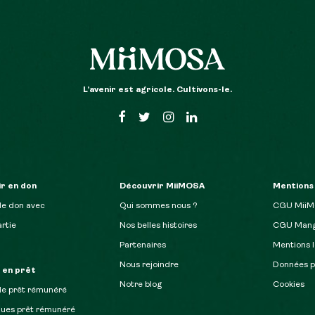
L’avenir est agricole. Cultivons-le.
r en don
Découvrir MiiMOSA
Mentions
de don avec
Qui sommes nous ?
CGU Mii
rtie
Nos belles histoires
CGU Mang
Partenaires
Mentions l
Nous rejoindre
Données p
r en prêt
Notre blog
Cookies
de prêt rémunéré
ques prêt rémunéré