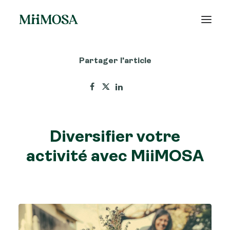
Partager l'article
Actualités
Épargne
Projets
Diversifier votre
Découvrir MiiMOSA
activité avec MiiMOSA
Recherche