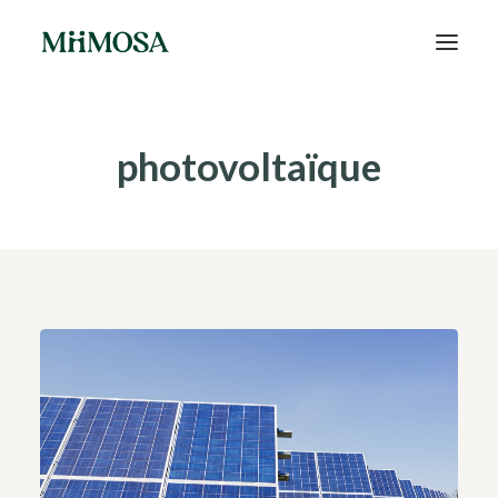
Actualités
photovoltaïque
Épargne
Projets
Découvrir MiiMOSA
Recherche