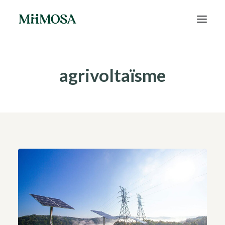
Actualités
agrivoltaïsme
Épargne
Projets
Découvrir MiiMOSA
Recherche