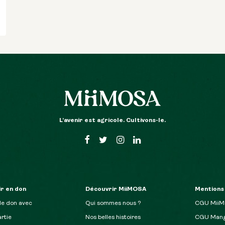
L’avenir est agricole. Cultivons-le.
r en don
Découvrir MiiMOSA
Mentions
de don avec
Qui sommes nous ?
CGU Mii
rtie
Nos belles histoires
CGU Mang