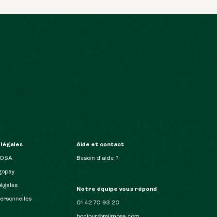
 légales
Aide et contact
MOSA
Besoin d’aide ?
opay
égales
Notre équipe vous répond
ersonnelles
01 42 70 93 20
bonjour@miimosa.com