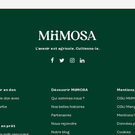
L’avenir est agricole. Cultivons-le.
r en don
Découvrir MiiMOSA
Mentions
de don avec
Qui sommes nous ?
CGU Mii
rtie
Nos belles histoires
CGU Mang
Partenaires
Mentions l
Nous rejoindre
Données p
r en prêt
Notre blog
Cookies
de prêt rémunéré