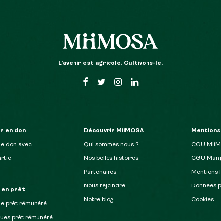
L’avenir est agricole. Cultivons-le.
r en don
Découvrir MiiMOSA
Mentions
de don avec
Qui sommes nous ?
CGU Mii
rtie
Nos belles histoires
CGU Mang
Partenaires
Mentions l
Nous rejoindre
Données p
r en prêt
Notre blog
Cookies
de prêt rémunéré
ques prêt rémunéré