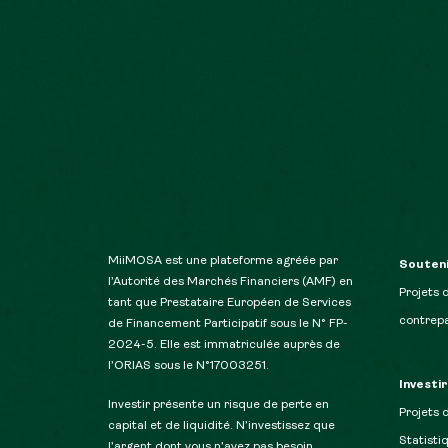
MiiMOSA est une plateforme agréée par
Souteni
l’Autorité des Marchés Financiers (AMF) en
Projets 
tant que Prestataire Européen de Services
contrepa
de Financement Participatif sous le N° FP-
2024-5. Elle est immatriculée auprès de
l’ORIAS sous le N°17003251.
Investi
Investir présente un risque de perte en
Projets 
capital et de liquidité. N’investissez que
Statisti
l’argent dont vous n’avez pas besoin