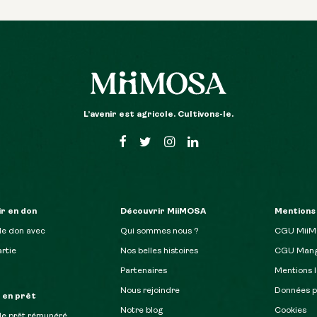
L’avenir est agricole. Cultivons-le.
r en don
Découvrir MiiMOSA
Mentions
de don avec
Qui sommes nous ?
CGU Mii
rtie
Nos belles histoires
CGU Mang
Partenaires
Mentions l
Nous rejoindre
Données p
r en prêt
Notre blog
Cookies
de prêt rémunéré