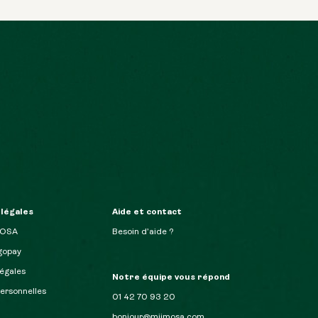
 légales
Aide et contact
MOSA
Besoin d’aide ?
opay
égales
Notre équipe vous répond
ersonnelles
01 42 70 93 20
bonjour@miimosa.com