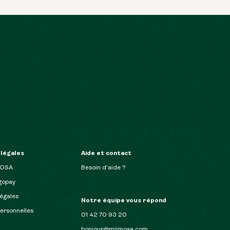
 légales
Aide et contact
MOSA
Besoin d’aide ?
opay
égales
Notre équipe vous répond
ersonnelles
01 42 70 93 20
bonjour@miimosa.com