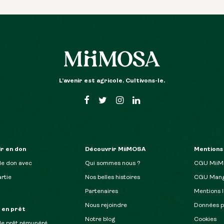
L’avenir est agricole. Cultivons-le.
r en don
Découvrir MiiMOSA
Mentions
de don avec
Qui sommes nous ?
CGU Mii
rtie
Nos belles histoires
CGU Mang
Partenaires
Mentions l
Nous rejoindre
Données p
r en prêt
Notre blog
Cookies
de prêt rémunéré