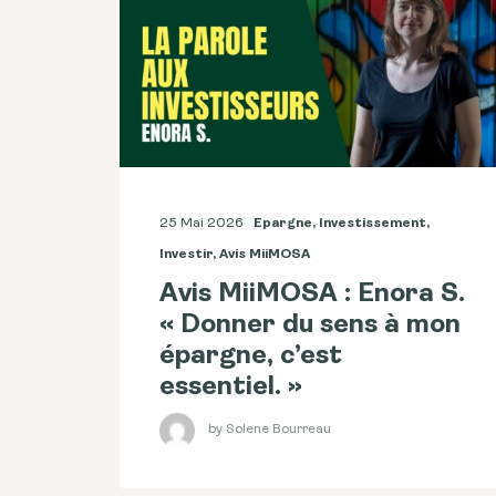
25 Mai 2026
Epargne
,
Investissement
,
Investir
,
Avis MiiMOSA
Avis MiiMOSA : Enora S.
« Donner du sens à mon
épargne, c’est
essentiel. »
by Solene Bourreau