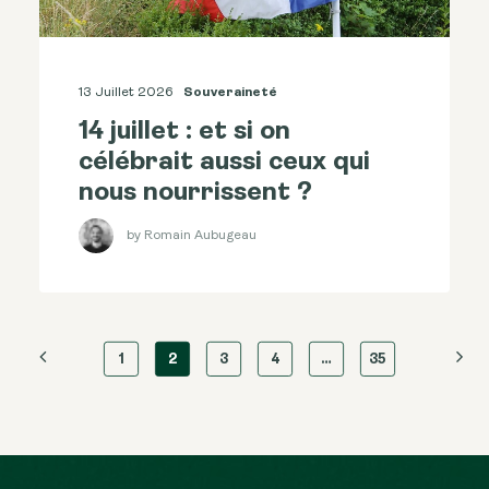
13 Juillet 2026
Souveraineté
14 juillet : et si on
célébrait aussi ceux qui
nous nourrissent ?
by Romain Aubugeau
1
2
3
4
…
35