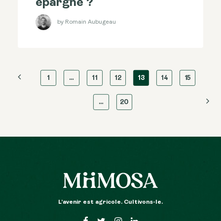
épargne ?
by Romain Aubugeau
1
…
11
12
13
14
15
…
20
L’avenir est agricole. Cultivons-le.