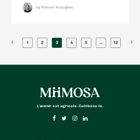
by Romain Aubugeau
1
2
3
4
5
…
12
L’avenir est agricole. Cultivons-le.