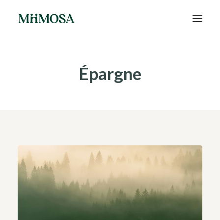
Actualités
Épargne
Épargne
Projets
Découvrir MiiMOSA
Recherche