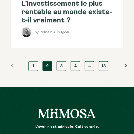
L’investissement le plus
rentable au monde existe-
t-il vraiment ?
by Romain Aubugeau
1
2
3
4
…
13
L’avenir est agricole. Cultivons-le.