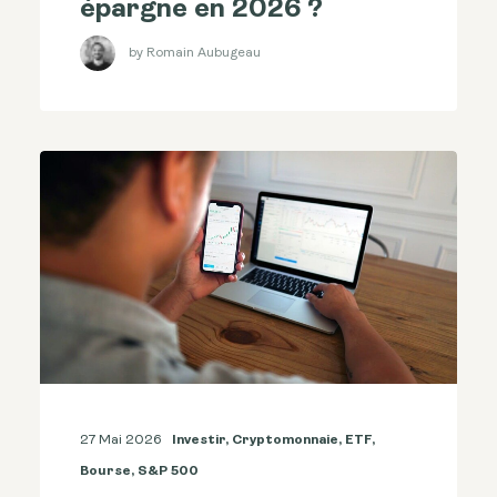
épargne en 2026 ?
by Romain Aubugeau
27 Mai 2026
Investir
,
Cryptomonnaie
,
ETF
,
Bourse
,
S&p 500