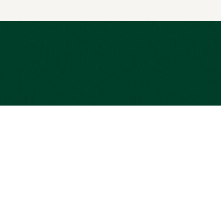
MiiMOSA est une plateforme agréée par
Souteni
l’Autorité des Marchés Financiers (AMF) en
Projets 
tant que Prestataire Européen de Services
contrepa
de Financement Participatif sous le N° FP-
2024-5. Elle est immatriculée auprès de
l’ORIAS sous le N°17003251.
Investi