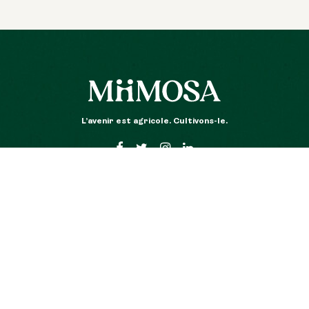
L’avenir est agricole. Cultivons-le.
r en don
Découvrir MiiMOSA
Mentions
de don avec
Qui sommes nous ?
CGU Mii
rtie
Nos belles histoires
CGU Mang
Partenaires
Mentions l
Nous rejoindre
Données p
r en prêt