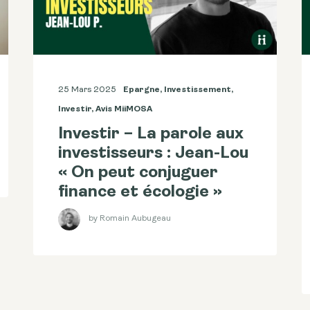
25 Mars 2025
Epargne
,
Investissement
,
Investir
,
Avis MiiMOSA
Investir – La parole aux
investisseurs : Jean-Lou
« On peut conjuguer
finance et écologie »
by Romain Aubugeau