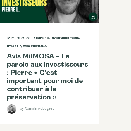
18 Mars 2025
Epargne
,
Investissement
,
Investir
,
Avis MiiMOSA
Avis MiiMOSA – La
parole aux investisseurs
: Pierre « C’est
important pour moi de
contribuer à la
préservation »
by Romain Aubugeau