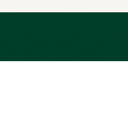
 légales
Aide et contact
MOSA
Besoin d’aide ?
opay
égales
Notre équipe vous répond
ersonnelles
01 42 70 93 20