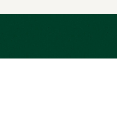
 légales
Aide et contact
MOSA
Besoin d’aide ?
opay
égales
Notre équipe vous répond
ersonnelles
01 42 70 93 20