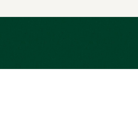
MiiMOSA est une plateforme agréée par
Souteni
l’Autorité des Marchés Financiers (AMF) en
Projets 
tant que Prestataire Européen de Services
contrepa
de Financement Participatif sous le N° FP-
2024-5. Elle est immatriculée auprès de
l’ORIAS sous le N°17003251.
Investi