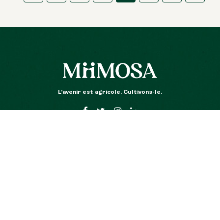
L’avenir est agricole. Cultivons-le.
r en don
Découvrir MiiMOSA
Mentions
de don avec
Qui sommes nous ?
CGU Mii
rtie
Nos belles histoires
CGU Mang
Partenaires
Mentions l
Nous rejoindre
Données p
r en prêt