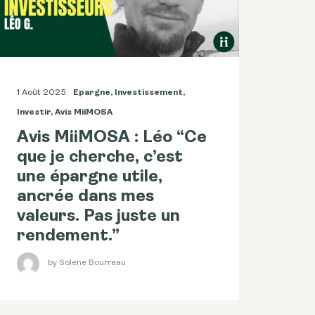
1 Août 2025
Epargne
,
Investissement
,
Investir
,
Avis MiiMOSA
Avis MiiMOSA : Léo “Ce
que je cherche, c’est
une épargne utile,
ancrée dans mes
valeurs. Pas juste un
rendement.”
by Solene Bourreau