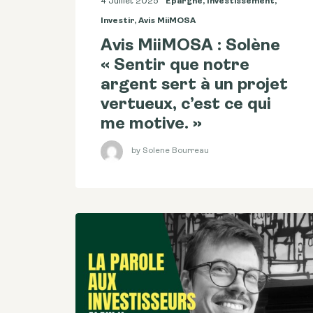
4 Juillet 2025
Epargne
,
Investissement
,
Investir
,
Avis MiiMOSA
Avis MiiMOSA : Solène
« Sentir que notre
argent sert à un projet
vertueux, c’est ce qui
me motive. »
by Solene Bourreau