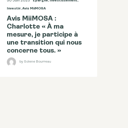
30 Juin 2025
Epargne
,
Investissement
,
Investir
,
Avis MiiMOSA
Avis MiiMOSA :
Charlotte « À ma
mesure, je participe à
une transition qui nous
concerne tous. »
by Solene Bourreau