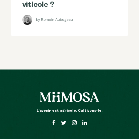
viticole ?
by Romain Aubugeau
L’avenir est agricole. Cultivons-le.