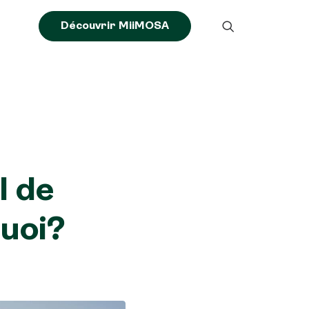
Découvrir MiiMOSA
l de
quoi?