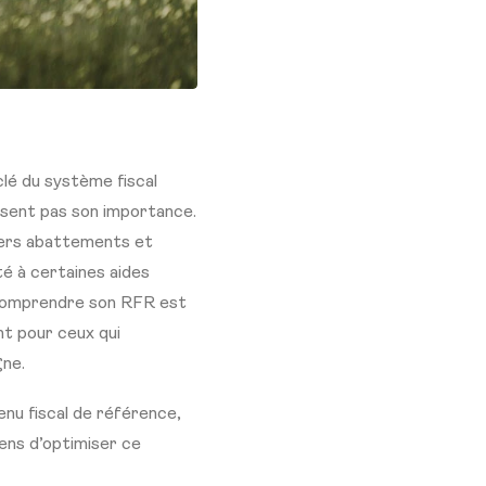
clé du système fiscal
ssent pas son importance.
ivers abattements et
té à certaines aides
t comprendre son RFR est
nt pour ceux qui
gne.
enu fiscal de référence,
ens d’optimiser ce