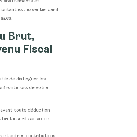
es abattements et
ontant est essentiel car il
tages.
u Brut,
enu Fiscal
ile de distinguer les
onfronté lors de votre
s avant toute déduction
t brut inscrit sur votre
es et autres contributions