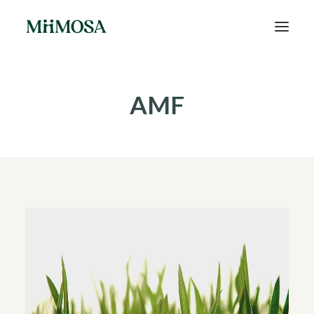
Actualités
AMF
Épargne
Projets
Découvrir MiiMOSA
Recherche