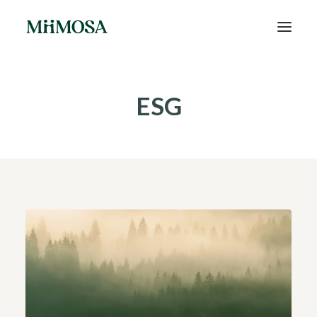
Actualités
ESG
Épargne
Projets
Découvrir MiiMOSA
Recherche