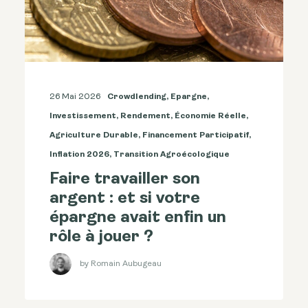
26 Mai 2026
Crowdlending
,
Epargne
,
Investissement
,
Rendement
,
Économie Réelle
,
Agriculture Durable
,
Financement Participatif
,
Inflation 2026
,
Transition Agroécologique
Faire travailler son
argent : et si votre
épargne avait enfin un
rôle à jouer ?
by Romain Aubugeau