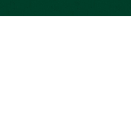
 légales
Aide et contact
MOSA
Besoin d’aide ?
opay
égales
Notre équipe vous répond
ersonnelles
01 42 70 93 20
bonjour@miimosa.com