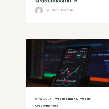
transmission. »
by Solene Bourreau
6 Mai 2026
Investissement
,
Investir
,
Cryptomonnaie