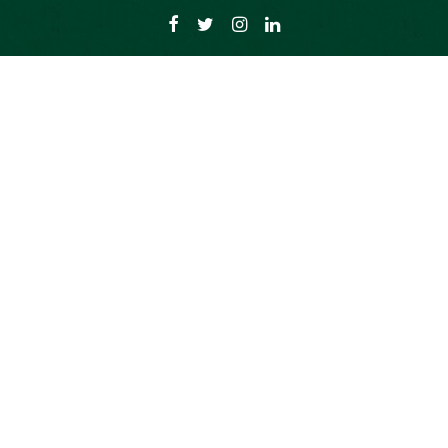
r en don
Découvrir MiiMOSA
Mentions
de don avec
Qui sommes nous ?
CGU Mii
rtie
Nos belles histoires
CGU Mang
Partenaires
Mentions l
Nous rejoindre
Données p
r en prêt
Notre blog
Cookies
de prêt rémunéré
ques prêt rémunéré
teur
r mon projet
s de financement