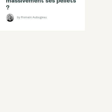
massivement ses pellets
?
by Romain Aubugeau