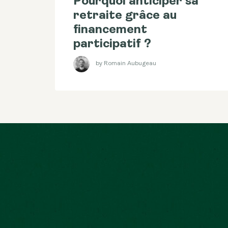
Pourquoi anticiper sa
retraite grâce au
financement
participatif ?
by Romain Aubugeau