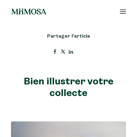
Partager l'article
Actualités
Épargne
Projets
Bien illustrer votre
Découvrir MiiMOSA
collecte
Recherche