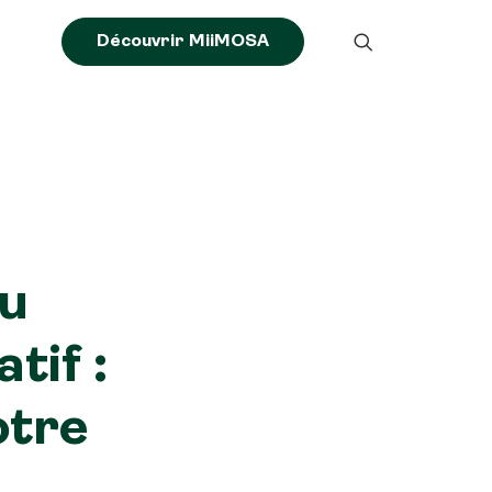
Découvrir MiiMOSA
ou
tif :
otre