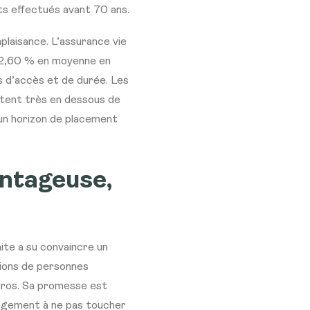
ts effectués avant 70 ans.
plaisance. L’assurance vie
n 2,60 % en moyenne en
s d’accès et de durée. Les
stent très en dessous de
 un horizon de placement
antageuse,
aite a su convaincre un
lions de personnes
uros. Sa promesse est
ngagement à ne pas toucher