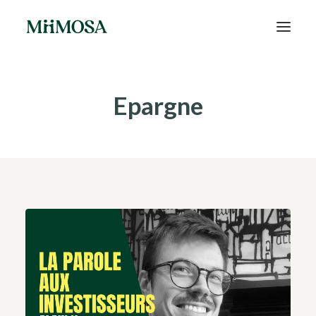
Actualités
Epargne
Épargne
Projets
Découvrir MiiMOSA
Recherche