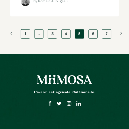
by Romain Aubugeau
1
…
3
4
5
6
7
L’avenir est agricole. Cultivons-le.