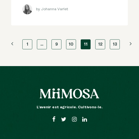
by Johanna Varlet
1
…
9
10
11
12
13
L’avenir est agricole. Cultivons-le.