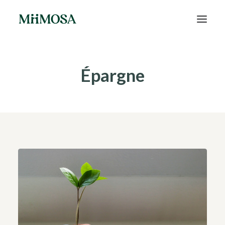
Actualités
Épargne
Épargne
Projets
Découvrir MiiMOSA
Recherche