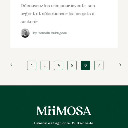
Découvrez les clés pour investir son
argent et sélectionner les projets à
soutenir.
by Romain Aubugeau
1
…
4
5
6
7
L’avenir est agricole. Cultivons-le.